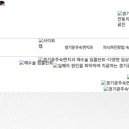
경기광주숙면치과
의식하진정법 