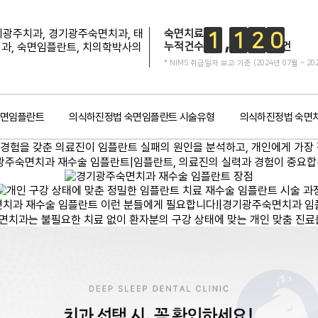
숙면치료
1
1
2
0
누적건수
건
* NIMS 취급일자 보고 기준 (2024년 07월 ~ 20
숙면임플란트
의식하진정법 숙면임플란트 시술유형
의식하진정법 숙면