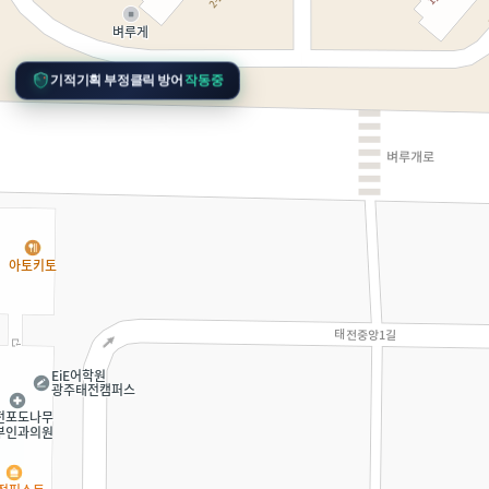
기적기획 부정클릭 방어
작동중