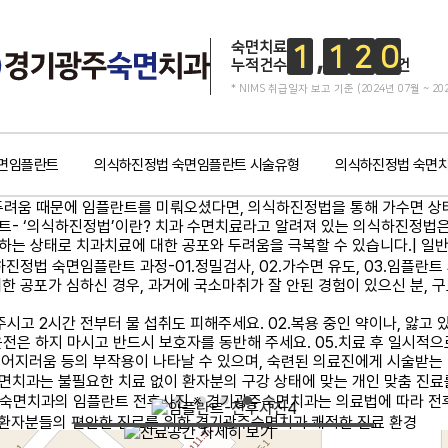
숙면치료
1
1
2
0
누적건수
건
* NIMS 취급일자 보고 기준 (2024년 07월 ~ 20
면임플란트
의식하진정법 숙면임플란트 시술유형
의식하진정법 숙면