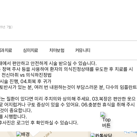
26년 7월)
치과치료
심미치료
치아보험
커뮤니티