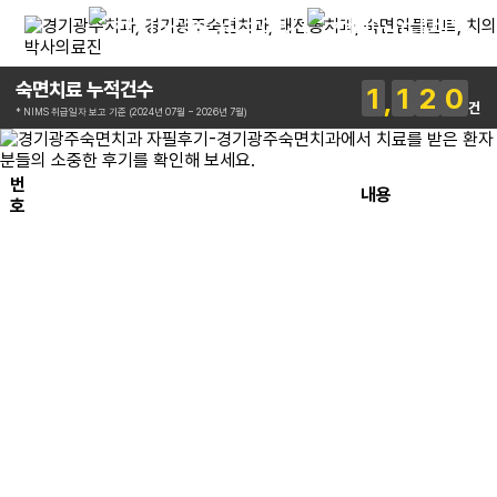
숙면치료 누적건수
1
1
2
0
건
* NIMS 취급일자 보고 기준 (2024년 07월 ~ 2026년 7월)
번
내용
호