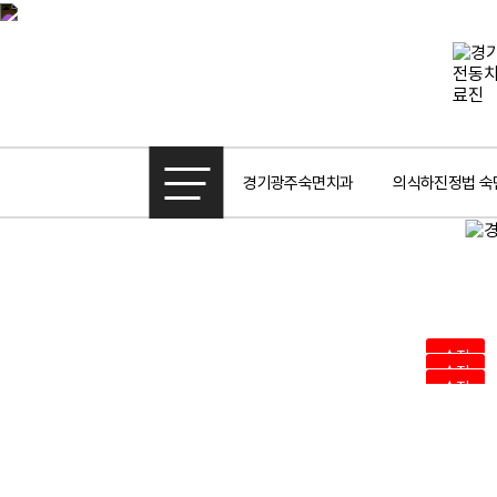
경기광주숙면치과
의식하진정법 숙
수정
수정
수정
맨끝