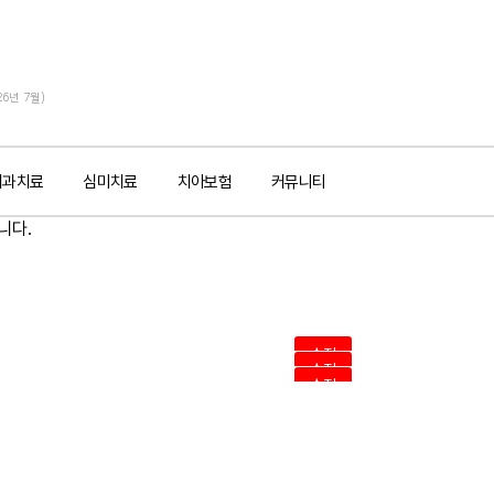
26년 7월)
치과치료
심미치료
치아보험
커뮤니티
수정
수정
수정