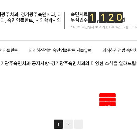
숙면치료
1
1
2
0
누적건수
건
* NIMS 취급일자 보고 기준 (2024년 07월 ~ 20
면임플란트
의식하진정법 숙면임플란트 시술유형
의식하진정법 숙면
수정
수정
수정
2
1