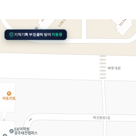
기적기획 부정클릭 방어
작동중