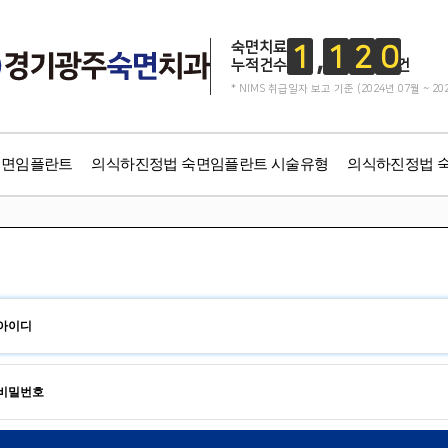
숙면치료
1
1
2
0
누적건수
건
* NIMS 취급일자 보고 기준 (2024년 07월 ~ 20
숙면임플란트
의식하진정법 숙면임플란트 시술유형
의식하진정법 