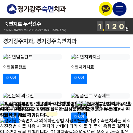
숙면치료 누적건수
1
1
2
0
건
* NIMS 취급일자 보고 기준 (2024년 07월 ~ 2026년 7월)
경기광주치과, 경기광주숙면치과
숙면임플란트
숙면치과치료
더 보기
더 보기
전문의 의료진
임플란트 보증제도
더 보기
더 보기